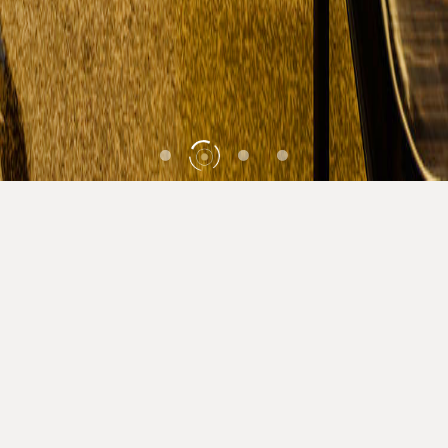
酒店预订
美阑绽放，高朋云集！
传统典雅与高端奢华在这里碰撞交融！ 安蒂娅
美蘭以“国际化、高水准、贴心管家式服务”为目
标，为您营造更高层次的商旅休闲体验。