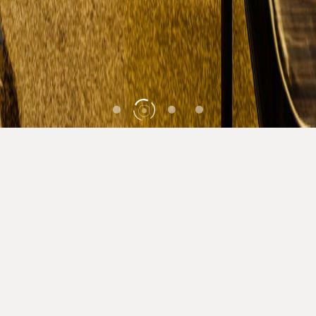
酒店预订
美阑绽放，高朋云集！
传统典雅与高端奢华在这里碰撞交融！ 安蒂娅
美蘭以“国际化、高水准、贴心管家式服务”为目
标，为您营造更高层次的商旅休闲体验。