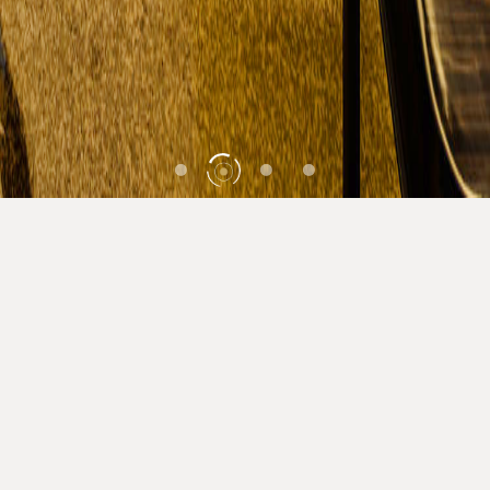
酒店预订
美阑绽放，高朋云集！
传统典雅与高端奢华在这里碰撞交融！ 安蒂娅
美蘭以“国际化、高水准、贴心管家式服务”为目
标，为您营造更高层次的商旅休闲体验。