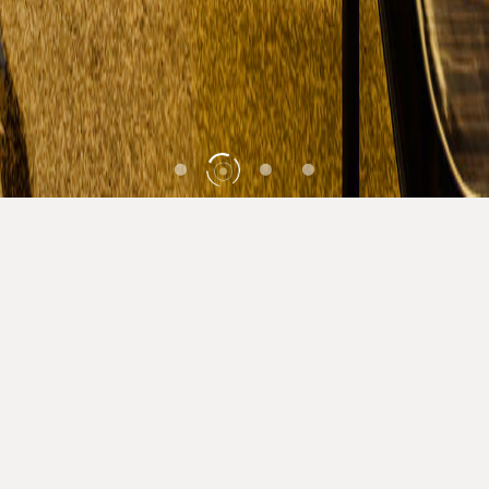
酒店预订
美阑绽放，高朋云集！
传统典雅与高端奢华在这里碰撞交融！ 安蒂娅
美蘭以“国际化、高水准、贴心管家式服务”为目
标，为您营造更高层次的商旅休闲体验。