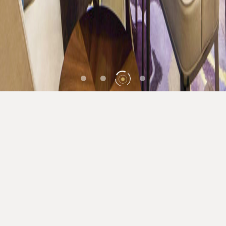
酒店预订
美阑绽放，高朋云集！
传统典雅与高端奢华在这里碰撞交融！ 安蒂娅
美蘭以“国际化、高水准、贴心管家式服务”为目
标，为您营造更高层次的商旅休闲体验。