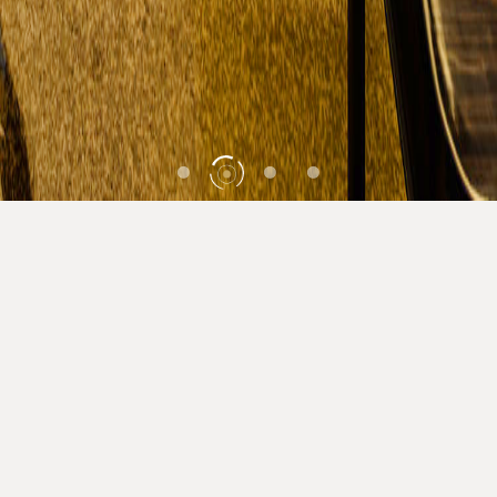
酒店预订
美阑绽放，高朋云集！
传统典雅与高端奢华在这里碰撞交融！ 安蒂娅
美蘭以“国际化、高水准、贴心管家式服务”为目
标，为您营造更高层次的商旅休闲体验。